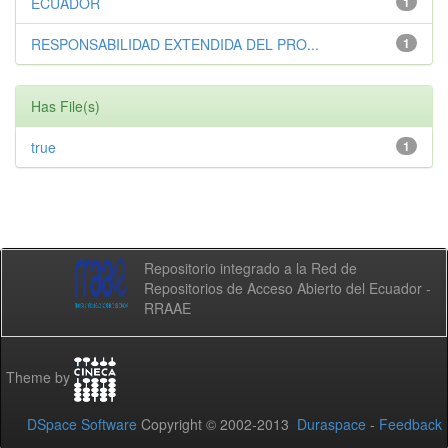
ECUADOR
1
RESPONSABILIDAD EXTENDIDA DEL PRO...
1
Has File(s)
true
1
Repositorio integrado a la Red de
Repositorios de Acceso Abierto del Ecuador -
RRAAE
Theme by
DSpace Software
Copyright © 2002-2013
Duraspace
-
Feedback