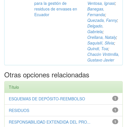
para la gestión de
Ventosa, Ignasi
;
residuos de envases en
Banegas,
Ecuador
Fernanda
;
Quezada, Fanny
;
Delgado,
Gabriela
;
Orellana, Nataly
;
Saquisilí, Silvia
;
Quindi, Toa
;
Chacón Vintimilla,
Gustavo Javier
Otras opciones relacionadas
Título
ESQUEMAS DE DEPÓSITO-REEMBOLSO
1
RESIDUOS
1
RESPONSABILIDAD EXTENDIDA DEL PRO...
1