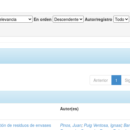
En orden
Autor/registro
Anterior
1
Si
Autor(es)
tión de residuos de envases
Pinos, Juan
;
Puig Ventosa, Ignasi
;
Ba