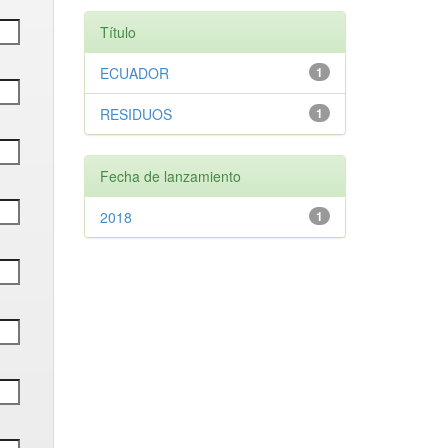
Título
ECUADOR
1
RESIDUOS
1
Fecha de lanzamiento
2018
1