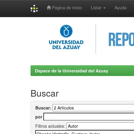
Página de inicio
Listar
Ayuda
Skip
navigation
Dspace de la Universidad del Azuay
Buscar
Buscar:
por
Filtros actuales: