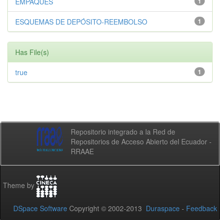
EMPAQUES
1
ESQUEMAS DE DEPÓSITO-REEMBOLSO
1
Has File(s)
true
1
Repositorio integrado a la Red de
Repositorios de Acceso Abierto del Ecuador -
RRAAE
Theme by
DSpace Software
Copyright © 2002-2013
Duraspace
-
Feedback