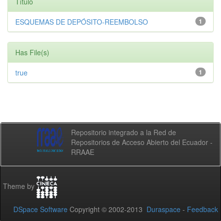
Título
ESQUEMAS DE DEPÓSITO-REEMBOLSO
1
Has File(s)
true
1
Repositorio integrado a la Red de
Repositorios de Acceso Abierto del Ecuador -
RRAAE
Theme by
DSpace Software
Copyright © 2002-2013
Duraspace
-
Feedback