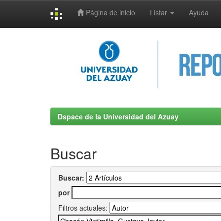
Página de inicio
Listar
Ayuda
Skip
navigation
Dspace de la Universidad del Azuay
Buscar
Buscar:
por
Filtros actuales: