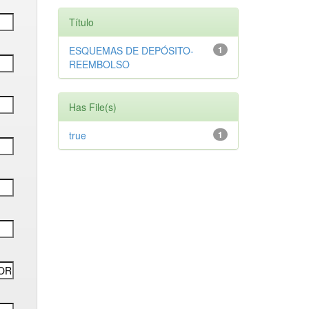
Título
ESQUEMAS DE DEPÓSITO-
1
REEMBOLSO
Has File(s)
true
1