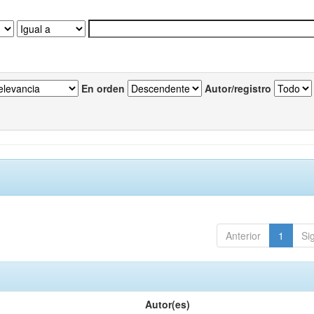
En orden
Autor/registro
Anterior
1
Si
Autor(es)