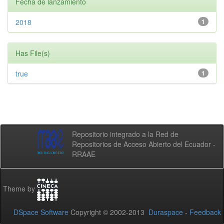
Fecha de lanzamiento
2018
1
Has File(s)
true
1
Repositorio integrado a la Red de
Repositorios de Acceso Abierto del Ecuador -
RRAAE
Theme by
DSpace Software
Copyright © 2002-2013
Duraspace
-
Feedback