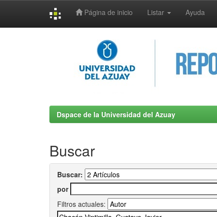
Página de inicio
Listar
Ayuda
Skip
navigation
Dspace de la Universidad del Azuay
Buscar
Buscar:
por
Filtros actuales: