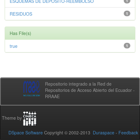
ESQUEMAS DE DEPÓSITO-REEMBOLSO
1
RESIDUOS
1
Has File(s)
true
1
Repositorio integrado a la Red de
Repositorios de Acceso Abierto del Ecuador -
RRAAE
Theme by
DSpace Software
Copyright © 2002-2013
Duraspace
-
Feedback