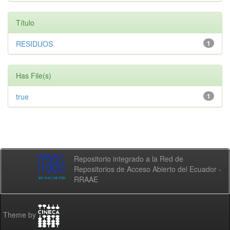
Título
RESIDUOS
1
Has File(s)
true
1
Repositorio integrado a la Red de
Repositorios de Acceso Abierto del Ecuador -
RRAAE
Theme by