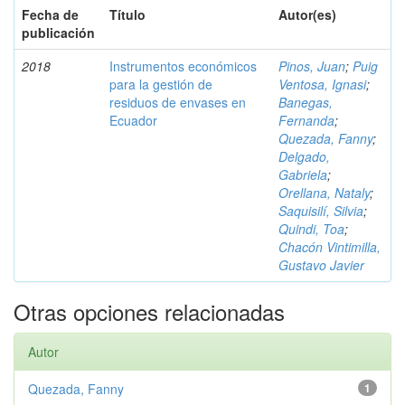
Fecha de
Título
Autor(es)
publicación
2018
Instrumentos económicos
Pinos, Juan
;
Puig
para la gestión de
Ventosa, Ignasi
;
residuos de envases en
Banegas,
Ecuador
Fernanda
;
Quezada, Fanny
;
Delgado,
Gabriela
;
Orellana, Nataly
;
Saquisilí, Silvia
;
Quindi, Toa
;
Chacón Vintimilla,
Gustavo Javier
Otras opciones relacionadas
Autor
Quezada, Fanny
1