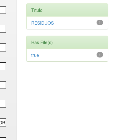
Título
RESIDUOS
1
Has File(s)
true
1