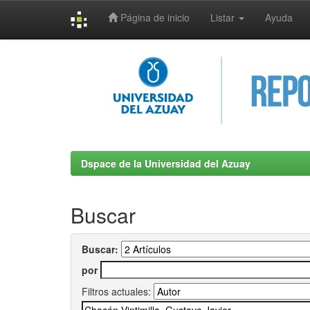
Página de inicio
Listar
Ayuda
Skip
navigation
Dspace de la Universidad del Azuay
Buscar
Buscar:
por
Filtros actuales: