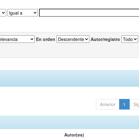
En orden
Autor/registro
Anterior
1
Si
Autor(es)