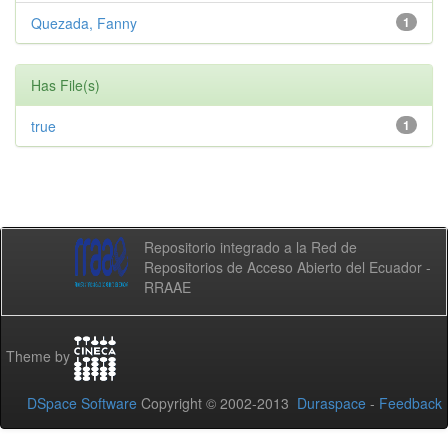
Quezada, Fanny
1
Has File(s)
true
1
Repositorio integrado a la Red de
Repositorios de Acceso Abierto del Ecuador -
RRAAE
Theme by
DSpace Software
Copyright © 2002-2013
Duraspace
-
Feedback