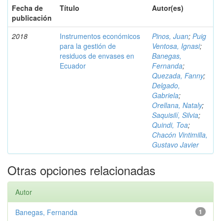
Fecha de
Título
Autor(es)
publicación
2018
Instrumentos económicos
Pinos, Juan
;
Puig
para la gestión de
Ventosa, Ignasi
;
residuos de envases en
Banegas,
Ecuador
Fernanda
;
Quezada, Fanny
;
Delgado,
Gabriela
;
Orellana, Nataly
;
Saquisilí, Silvia
;
Quindi, Toa
;
Chacón Vintimilla,
Gustavo Javier
Otras opciones relacionadas
Autor
Banegas, Fernanda
1