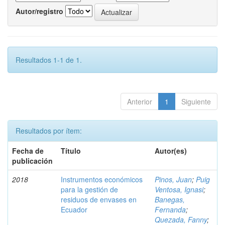
Autor/registro
Resultados 1-1 de 1.
Anterior
1
Siguiente
Resultados por ítem:
Fecha de
Título
Autor(es)
publicación
2018
Instrumentos económicos
Pinos, Juan
;
Puig
para la gestión de
Ventosa, Ignasi
;
residuos de envases en
Banegas,
Ecuador
Fernanda
;
Quezada, Fanny
;