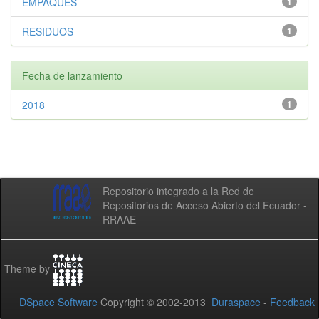
EMPAQUES
1
RESIDUOS
1
Fecha de lanzamiento
2018
1
Repositorio integrado a la Red de
Repositorios de Acceso Abierto del Ecuador -
RRAAE
Theme by
DSpace Software
Copyright © 2002-2013
Duraspace
-
Feedback