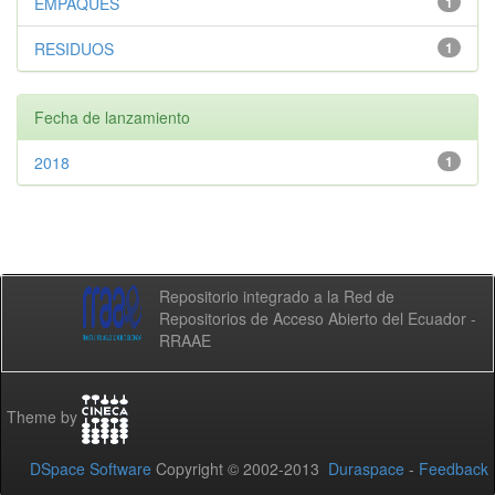
EMPAQUES
1
RESIDUOS
1
Fecha de lanzamiento
2018
1
Repositorio integrado a la Red de
Repositorios de Acceso Abierto del Ecuador -
RRAAE
Theme by
DSpace Software
Copyright © 2002-2013
Duraspace
-
Feedback