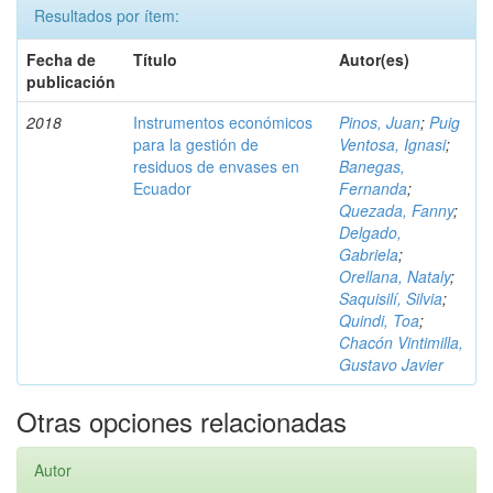
Resultados por ítem:
Fecha de
Título
Autor(es)
publicación
2018
Instrumentos económicos
Pinos, Juan
;
Puig
para la gestión de
Ventosa, Ignasi
;
residuos de envases en
Banegas,
Ecuador
Fernanda
;
Quezada, Fanny
;
Delgado,
Gabriela
;
Orellana, Nataly
;
Saquisilí, Silvia
;
Quindi, Toa
;
Chacón Vintimilla,
Gustavo Javier
Otras opciones relacionadas
Autor