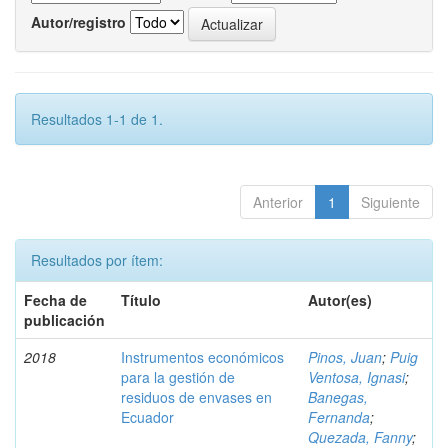
Autor/registro
Resultados 1-1 de 1.
Anterior
1
Siguiente
Resultados por ítem:
Fecha de
Título
Autor(es)
publicación
2018
Instrumentos económicos
Pinos, Juan
;
Puig
para la gestión de
Ventosa, Ignasi
;
residuos de envases en
Banegas,
Ecuador
Fernanda
;
Quezada, Fanny
;