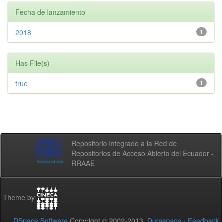
Fecha de lanzamiento
2018
1
Has File(s)
true
1
Repositorio integrado a la Red de
Repositorios de Acceso Abierto del Ecuador -
RRAAE
Theme by
DSpace Software
Copyright © 2002-2013
Duraspace
-
Feedback