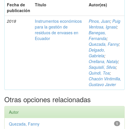
Fecha de
Título
Autor(es)
publicación
2018
Instrumentos económicos
Pinos, Juan
;
Puig
para la gestión de
Ventosa, Ignasi
;
residuos de envases en
Banegas,
Ecuador
Fernanda
;
Quezada, Fanny
;
Delgado,
Gabriela
;
Orellana, Nataly
;
Saquisilí, Silvia
;
Quindi, Toa
;
Chacón Vintimilla,
Gustavo Javier
Otras opciones relacionadas
Autor
Quezada, Fanny
1