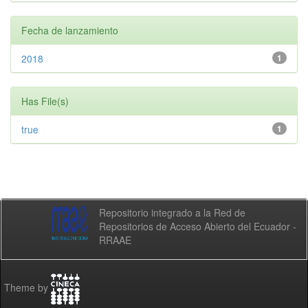
Fecha de lanzamiento
2018
1
Has File(s)
true
1
Repositorio integrado a la Red de
Repositorios de Acceso Abierto del Ecuador -
RRAAE
Theme by