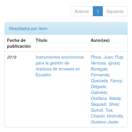
Anterior
1
Siguiente
Resultados por ítem:
Fecha de
Título
Autor(es)
publicación
2018
Instrumentos económicos
Pinos, Juan
;
Puig
para la gestión de
Ventosa, Ignasi
;
residuos de envases en
Banegas,
Ecuador
Fernanda
;
Quezada, Fanny
;
Delgado,
Gabriela
;
Orellana, Nataly
;
Saquisilí, Silvia
;
Quindi, Toa
;
Chacón Vintimilla,
Gustavo Javier