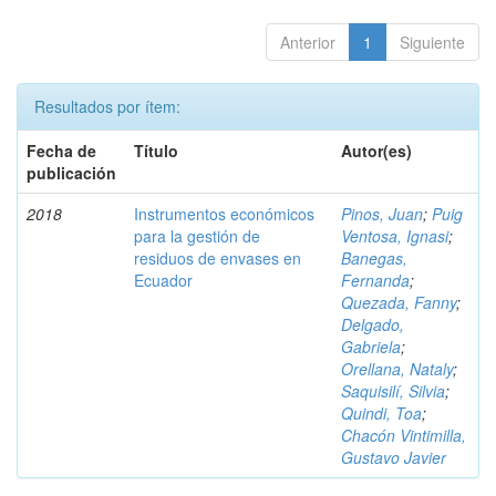
Anterior
1
Siguiente
Resultados por ítem:
Fecha de
Título
Autor(es)
publicación
2018
Instrumentos económicos
Pinos, Juan
;
Puig
para la gestión de
Ventosa, Ignasi
;
residuos de envases en
Banegas,
Ecuador
Fernanda
;
Quezada, Fanny
;
Delgado,
Gabriela
;
Orellana, Nataly
;
Saquisilí, Silvia
;
Quindi, Toa
;
Chacón Vintimilla,
Gustavo Javier