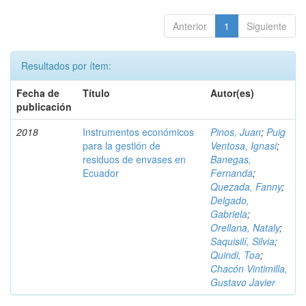
Anterior
1
Siguiente
Resultados por ítem:
Fecha de
Título
Autor(es)
publicación
2018
Instrumentos económicos
Pinos, Juan
;
Puig
para la gestión de
Ventosa, Ignasi
;
residuos de envases en
Banegas,
Ecuador
Fernanda
;
Quezada, Fanny
;
Delgado,
Gabriela
;
Orellana, Nataly
;
Saquisilí, Silvia
;
Quindi, Toa
;
Chacón Vintimilla,
Gustavo Javier