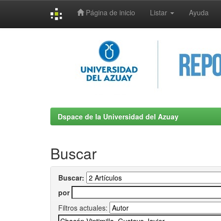
Página de inicio
Listar
Ayuda
Skip
navigation
Dspace de la Universidad del Azuay
Buscar
Buscar:
por
Filtros actuales: