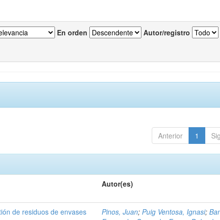
En orden
Autor/registro
Anterior
1
Si
Autor(es)
tión de residuos de envases
Pinos, Juan
;
Puig Ventosa, Ignasi
;
Ba