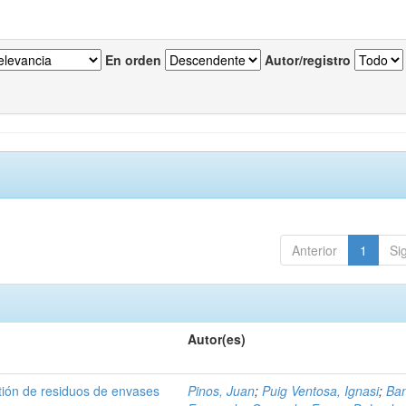
En orden
Autor/registro
Anterior
1
Si
Autor(es)
tión de residuos de envases
Pinos, Juan
;
Puig Ventosa, Ignasi
;
Ba