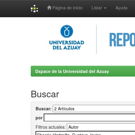
Página de inicio
Listar
Ayuda
Skip
navigation
Dspace de la Universidad del Azuay
Buscar
Buscar:
por
Filtros actuales: