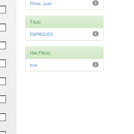
Pinos, Juan
1
Título
EMPAQUES
1
Has File(s)
true
1