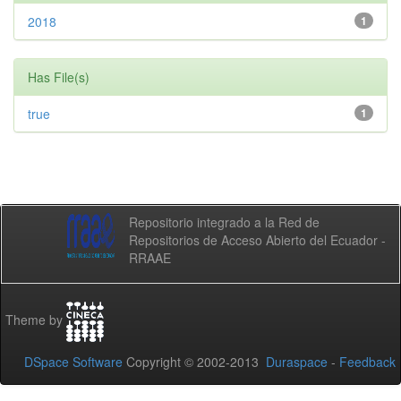
2018
1
Has File(s)
true
1
Repositorio integrado a la Red de
Repositorios de Acceso Abierto del Ecuador -
RRAAE
Theme by
DSpace Software
Copyright © 2002-2013
Duraspace
-
Feedback