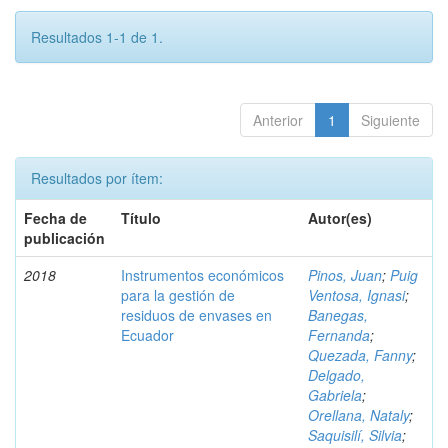
Resultados 1-1 de 1.
Anterior
1
Siguiente
Resultados por ítem:
Fecha de
Título
Autor(es)
publicación
2018
Instrumentos económicos
Pinos, Juan
;
Puig
para la gestión de
Ventosa, Ignasi
;
residuos de envases en
Banegas,
Ecuador
Fernanda
;
Quezada, Fanny
;
Delgado,
Gabriela
;
Orellana, Nataly
;
Saquisilí, Silvia
;