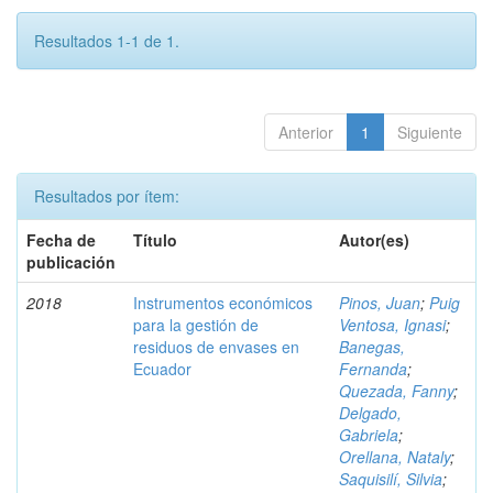
Resultados 1-1 de 1.
Anterior
1
Siguiente
Resultados por ítem:
Fecha de
Título
Autor(es)
publicación
2018
Instrumentos económicos
Pinos, Juan
;
Puig
para la gestión de
Ventosa, Ignasi
;
residuos de envases en
Banegas,
Ecuador
Fernanda
;
Quezada, Fanny
;
Delgado,
Gabriela
;
Orellana, Nataly
;
Saquisilí, Silvia
;