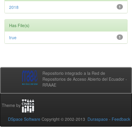
2018
1
Has File(s)
true
1
Repositorio integrado a la Red de
Repositorios de Acceso Abierto del Ecuador -
RRAAE
Theme by
DSpace Software
Copyright © 2002-2013
Duraspace
-
Feedback