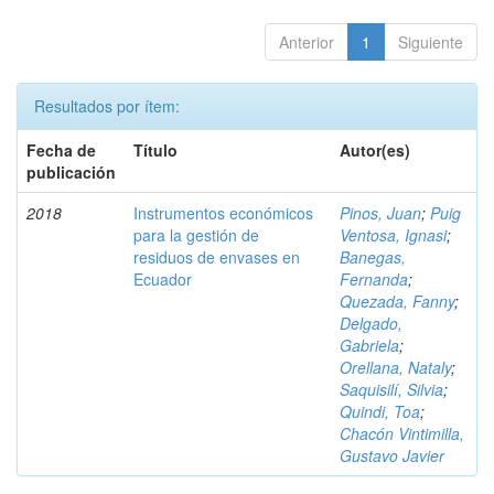
Anterior
1
Siguiente
Resultados por ítem:
Fecha de
Título
Autor(es)
publicación
2018
Instrumentos económicos
Pinos, Juan
;
Puig
para la gestión de
Ventosa, Ignasi
;
residuos de envases en
Banegas,
Ecuador
Fernanda
;
Quezada, Fanny
;
Delgado,
Gabriela
;
Orellana, Nataly
;
Saquisilí, Silvia
;
Quindi, Toa
;
Chacón Vintimilla,
Gustavo Javier