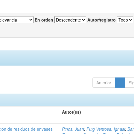
En orden
Autor/registro
Anterior
1
Si
Autor(es)
tión de residuos de envases
Pinos, Juan
;
Puig Ventosa, Ignasi
;
Ba