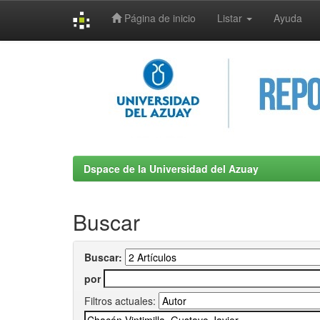
Página de inicio
Listar
Ayuda
Skip
navigation
Dspace de la Universidad del Azuay
Buscar
Buscar:
por
Filtros actuales: