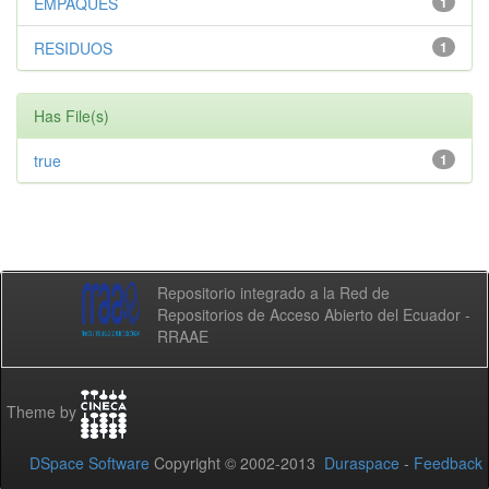
EMPAQUES
1
RESIDUOS
1
Has File(s)
true
1
Repositorio integrado a la Red de
Repositorios de Acceso Abierto del Ecuador -
RRAAE
Theme by
DSpace Software
Copyright © 2002-2013
Duraspace
-
Feedback