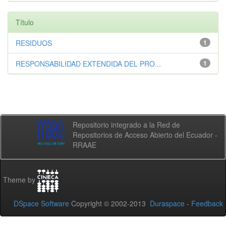
Título
RESIDUOS
1
RESPONSABILIDAD EXTENDIDA DEL PRO...
1
Repositorio integrado a la Red de
Repositorios de Acceso Abierto del Ecuador -
RRAAE
Theme by
DSpace Software
Copyright © 2002-2013
Duraspace
-
Feedback