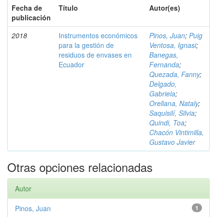
Fecha de
Título
Autor(es)
publicación
2018
Instrumentos económicos
Pinos, Juan
;
Puig
para la gestión de
Ventosa, Ignasi
;
residuos de envases en
Banegas,
Ecuador
Fernanda
;
Quezada, Fanny
;
Delgado,
Gabriela
;
Orellana, Nataly
;
Saquisilí, Silvia
;
Quindi, Toa
;
Chacón Vintimilla,
Gustavo Javier
Otras opciones relacionadas
Autor
Pinos, Juan
1