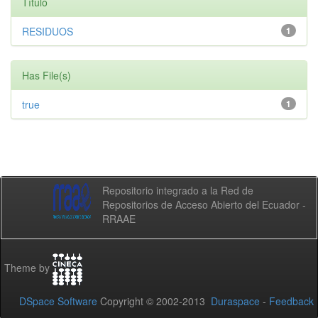
Título
RESIDUOS
1
Has File(s)
true
1
Repositorio integrado a la Red de
Repositorios de Acceso Abierto del Ecuador -
RRAAE
Theme by
DSpace Software
Copyright © 2002-2013
Duraspace
-
Feedback