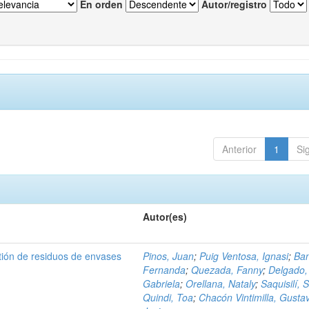
En orden
Autor/registro
Anterior
1
Si
Autor(es)
tión de residuos de envases
Pinos, Juan
;
Puig Ventosa, Ignasi
;
Ba
Fernanda
;
Quezada, Fanny
;
Delgado,
Gabriela
;
Orellana, Nataly
;
Saquisilí, S
Quindi, Toa
;
Chacón Vintimilla, Gusta