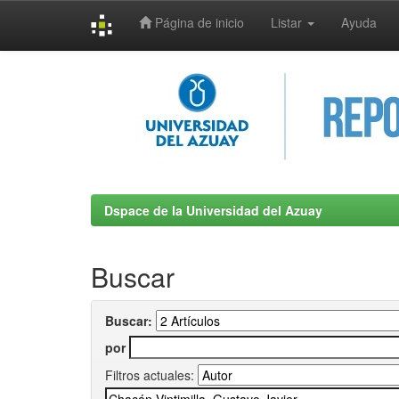
Página de inicio
Listar
Ayuda
Skip
navigation
Dspace de la Universidad del Azuay
Buscar
Buscar:
por
Filtros actuales: