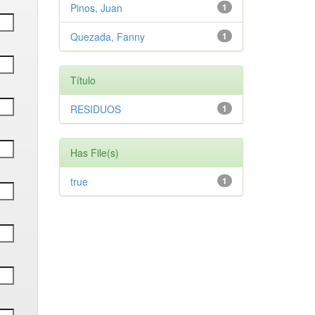
Pinos, Juan
1
Quezada, Fanny
1
Título
RESIDUOS
1
Has File(s)
true
1