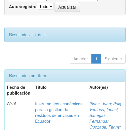
Autor/registro
Resultados 1-1 de 1.
Anterior
1
Siguiente
Resultados por ítem:
Fecha de
Título
Autor(es)
publicación
2018
Instrumentos económicos
Pinos, Juan
;
Puig
para la gestión de
Ventosa, Ignasi
;
residuos de envases en
Banegas,
Ecuador
Fernanda
;
Quezada, Fanny
;