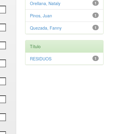
Orellana, Nataly
1
Pinos, Juan
1
Quezada, Fanny
1
Título
RESIDUOS
1