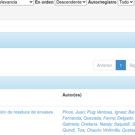
En orden
Autor/registro
Anterior
1
Si
Autor(es)
tión de residuos de envases
Pinos, Juan
;
Puig Ventosa, Ignasi
;
Ba
Fernanda
;
Quezada, Fanny
;
Delgado,
Gabriela
;
Orellana, Nataly
;
Saquisilí, S
Quindi, Toa
;
Chacón Vintimilla, Gusta