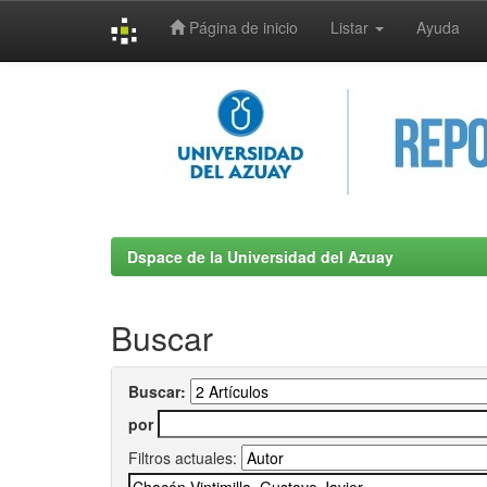
Página de inicio
Listar
Ayuda
Skip
navigation
Dspace de la Universidad del Azuay
Buscar
Buscar:
por
Filtros actuales: