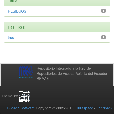
Título
RESIDUOS
1
Has File(s)
true
1
Repositorio integrado a la Red de
Repositorios de Acceso Abierto del Ecuador -
RRAAE
Theme by
DSpace Software
Copyright © 2002-2013
Duraspace
-
Feedback