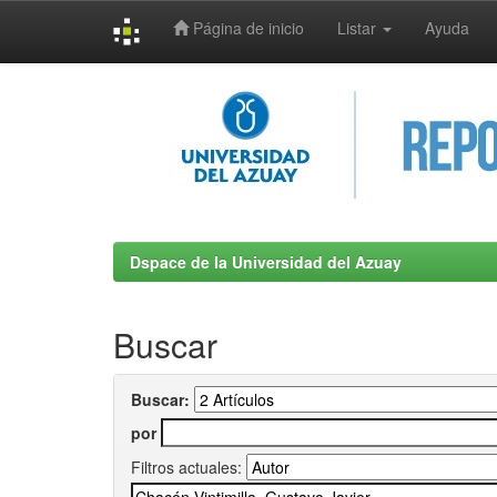
Página de inicio
Listar
Ayuda
Skip
navigation
Dspace de la Universidad del Azuay
Buscar
Buscar:
por
Filtros actuales: