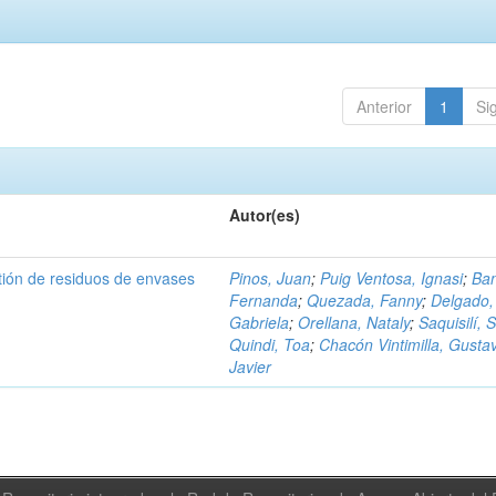
Anterior
1
Si
Autor(es)
tión de residuos de envases
Pinos, Juan
;
Puig Ventosa, Ignasi
;
Ba
Fernanda
;
Quezada, Fanny
;
Delgado,
Gabriela
;
Orellana, Nataly
;
Saquisilí, S
Quindi, Toa
;
Chacón Vintimilla, Gusta
Javier