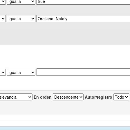
En orden
Autor/registro