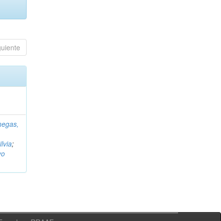
guiente
negas,
ilvia
;
vo