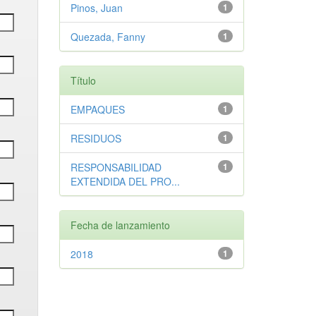
Pinos, Juan
1
Quezada, Fanny
1
Título
EMPAQUES
1
RESIDUOS
1
RESPONSABILIDAD
1
EXTENDIDA DEL PRO...
Fecha de lanzamiento
2018
1