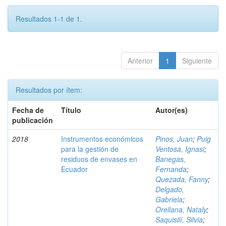
Resultados 1-1 de 1.
Anterior
1
Siguiente
Resultados por ítem:
Fecha de
Título
Autor(es)
publicación
2018
Instrumentos económicos
Pinos, Juan
;
Puig
para la gestión de
Ventosa, Ignasi
;
residuos de envases en
Banegas,
Ecuador
Fernanda
;
Quezada, Fanny
;
Delgado,
Gabriela
;
Orellana, Nataly
;
Saquisilí, Silvia
;