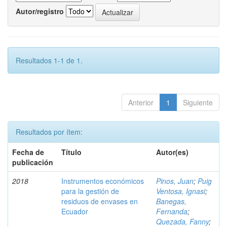
Autor/registro
Resultados 1-1 de 1.
Anterior
1
Siguiente
Resultados por ítem:
Fecha de
Título
Autor(es)
publicación
2018
Instrumentos económicos
Pinos, Juan
;
Puig
para la gestión de
Ventosa, Ignasi
;
residuos de envases en
Banegas,
Ecuador
Fernanda
;
Quezada, Fanny
;