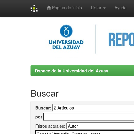
Página de inicio
Listar
Ayuda
Skip
navigation
Dspace de la Universidad del Azuay
Buscar
Buscar:
por
Filtros actuales: