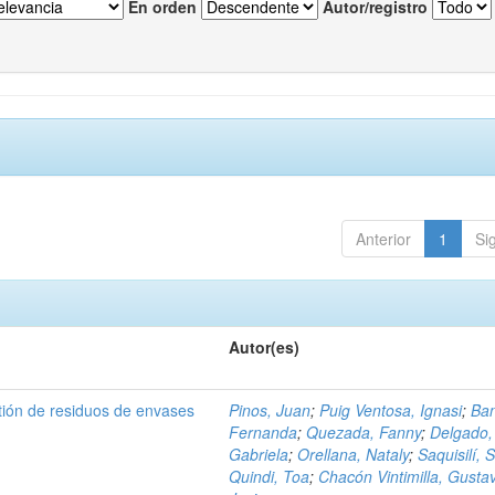
En orden
Autor/registro
Anterior
1
Si
Autor(es)
tión de residuos de envases
Pinos, Juan
;
Puig Ventosa, Ignasi
;
Ba
Fernanda
;
Quezada, Fanny
;
Delgado,
Gabriela
;
Orellana, Nataly
;
Saquisilí, S
Quindi, Toa
;
Chacón Vintimilla, Gusta