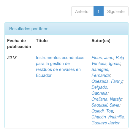
Anterior
1
Siguiente
Resultados por ítem:
Fecha de
Título
Autor(es)
publicación
2018
Instrumentos económicos
Pinos, Juan
;
Puig
para la gestión de
Ventosa, Ignasi
;
residuos de envases en
Banegas,
Ecuador
Fernanda
;
Quezada, Fanny
;
Delgado,
Gabriela
;
Orellana, Nataly
;
Saquisilí, Silvia
;
Quindi, Toa
;
Chacón Vintimilla,
Gustavo Javier