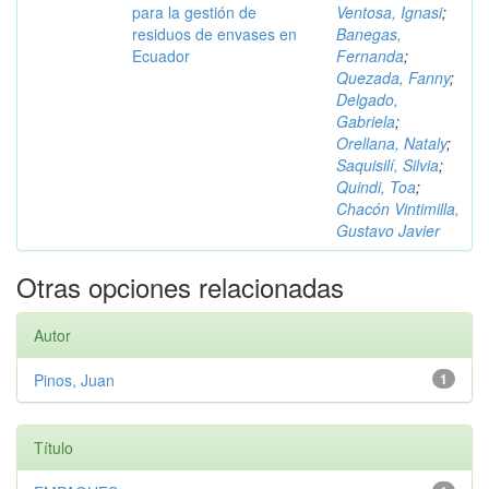
para la gestión de
Ventosa, Ignasi
;
residuos de envases en
Banegas,
Ecuador
Fernanda
;
Quezada, Fanny
;
Delgado,
Gabriela
;
Orellana, Nataly
;
Saquisilí, Silvia
;
Quindi, Toa
;
Chacón Vintimilla,
Gustavo Javier
Otras opciones relacionadas
Autor
Pinos, Juan
1
Título