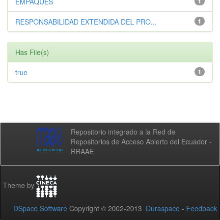
EMPAQUES
1
RESPONSABILIDAD EXTENDIDA DEL PRO...
1
Has File(s)
true
1
Repositorio integrado a la Red de
Repositorios de Acceso Abierto del Ecuador -
RRAAE
Theme by
DSpace Software
Copyright © 2002-2013
Duraspace
-
Feedback