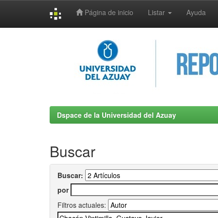
Página de inicio
Listar
Ayuda
Skip
navigation
Dspace de la Universidad del Azuay
Buscar
Buscar:
por
Filtros actuales: