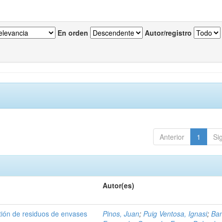
En orden
Autor/registro
Anterior
1
Si
Autor(es)
tión de residuos de envases
Pinos, Juan
;
Puig Ventosa, Ignasi
;
Ba