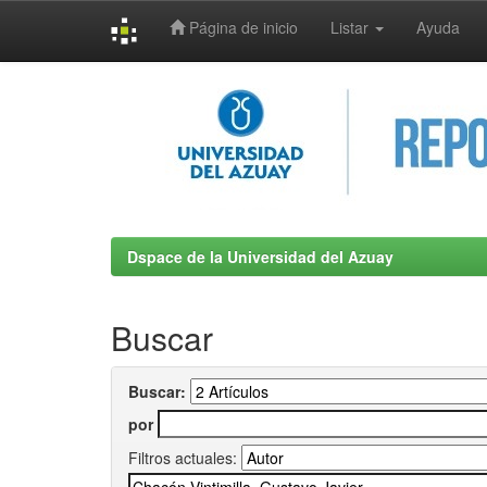
Página de inicio
Listar
Ayuda
Skip
navigation
Dspace de la Universidad del Azuay
Buscar
Buscar:
por
Filtros actuales: