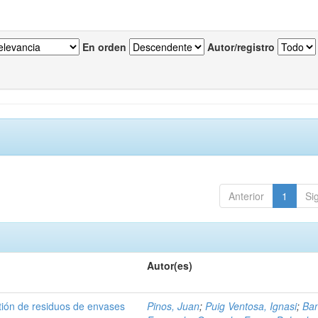
En orden
Autor/registro
Anterior
1
Si
Autor(es)
tión de residuos de envases
Pinos, Juan
;
Puig Ventosa, Ignasi
;
Ba