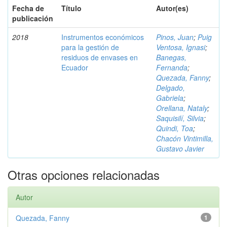
Fecha de
Título
Autor(es)
publicación
2018
Instrumentos económicos
Pinos, Juan
;
Puig
para la gestión de
Ventosa, Ignasi
;
residuos de envases en
Banegas,
Ecuador
Fernanda
;
Quezada, Fanny
;
Delgado,
Gabriela
;
Orellana, Nataly
;
Saquisilí, Silvia
;
Quindi, Toa
;
Chacón Vintimilla,
Gustavo Javier
Otras opciones relacionadas
Autor
Quezada, Fanny
1