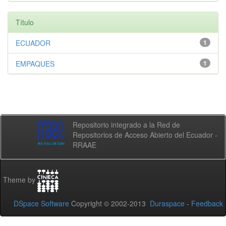
Título
ECUADOR
1
EMPAQUES
1
Repositorio integrado a la Red de
Repositorios de Acceso Abierto del Ecuador -
RRAAE
Theme by
DSpace Software
Copyright © 2002-2013
Duraspace
-
Feedback