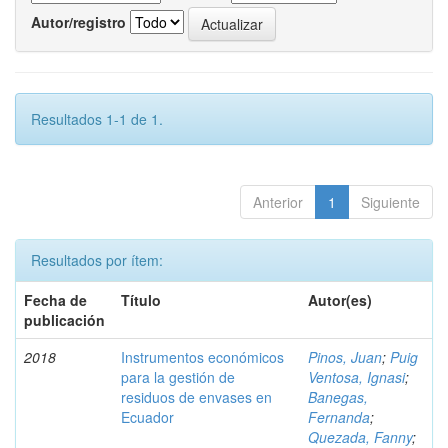
Autor/registro
Resultados 1-1 de 1.
Anterior
1
Siguiente
Resultados por ítem:
Fecha de
Título
Autor(es)
publicación
2018
Instrumentos económicos
Pinos, Juan
;
Puig
para la gestión de
Ventosa, Ignasi
;
residuos de envases en
Banegas,
Ecuador
Fernanda
;
Quezada, Fanny
;