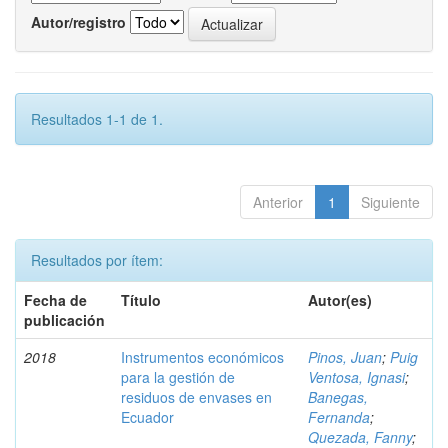
Autor/registro
Resultados 1-1 de 1.
Anterior
1
Siguiente
Resultados por ítem:
Fecha de
Título
Autor(es)
publicación
2018
Instrumentos económicos
Pinos, Juan
;
Puig
para la gestión de
Ventosa, Ignasi
;
residuos de envases en
Banegas,
Ecuador
Fernanda
;
Quezada, Fanny
;