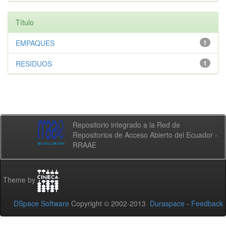
Título
EMPAQUES
1
RESIDUOS
1
Repositorio integrado a la Red de
Repositorios de Acceso Abierto del Ecuador -
RRAAE
Theme by
DSpace Software
Copyright © 2002-2013
Duraspace
-
Feedback