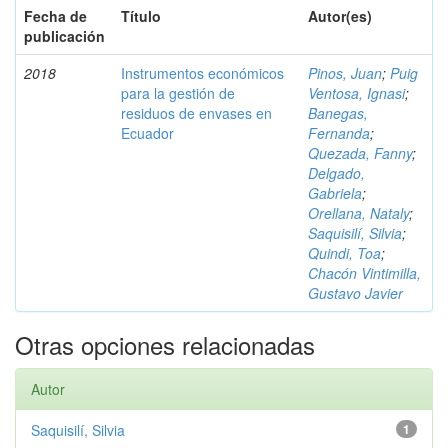
Fecha de
Título
Autor(es)
publicación
2018
Instrumentos económicos
Pinos, Juan
;
Puig
para la gestión de
Ventosa, Ignasi
;
residuos de envases en
Banegas,
Ecuador
Fernanda
;
Quezada, Fanny
;
Delgado,
Gabriela
;
Orellana, Nataly
;
Saquisilí, Silvia
;
Quindi, Toa
;
Chacón Vintimilla,
Gustavo Javier
Otras opciones relacionadas
Autor
Saquisilí, Silvia
1