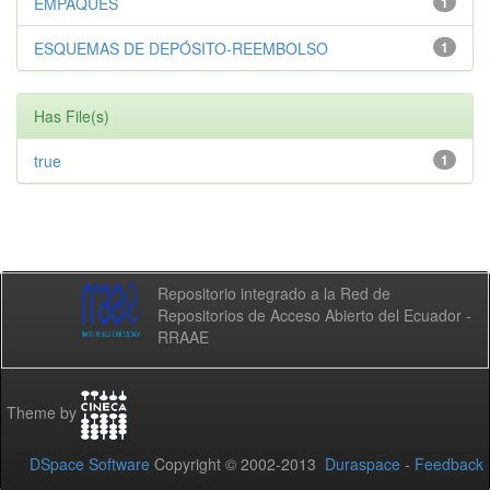
EMPAQUES
1
ESQUEMAS DE DEPÓSITO-REEMBOLSO
1
Has File(s)
true
1
Repositorio integrado a la Red de
Repositorios de Acceso Abierto del Ecuador -
RRAAE
Theme by
DSpace Software
Copyright © 2002-2013
Duraspace
-
Feedback