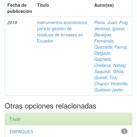
Fecha de
Título
Autor(es)
publicación
2018
Instrumentos económicos
Pinos, Juan
;
Puig
para la gestión de
Ventosa, Ignasi
;
residuos de envases en
Banegas,
Ecuador
Fernanda
;
Quezada, Fanny
;
Delgado,
Gabriela
;
Orellana, Nataly
;
Saquisilí, Silvia
;
Quindi, Toa
;
Chacón Vintimilla,
Gustavo Javier
Otras opciones relacionadas
Título
EMPAQUES
1