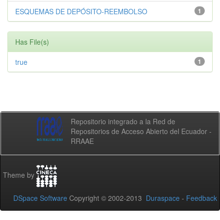
ESQUEMAS DE DEPÓSITO-REEMBOLSO
1
Has File(s)
true
1
Repositorio integrado a la Red de
Repositorios de Acceso Abierto del Ecuador -
RRAAE
Theme by
DSpace Software
Copyright © 2002-2013
Duraspace
-
Feedback