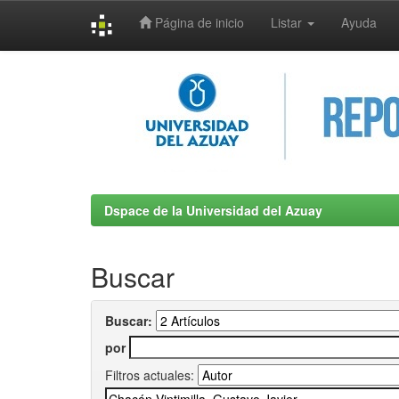
Página de inicio
Listar
Ayuda
Skip
navigation
Dspace de la Universidad del Azuay
Buscar
Buscar:
por
Filtros actuales: