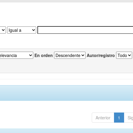
En orden
Autor/registro
Anterior
1
Si