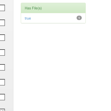
Has File(s)
true
1