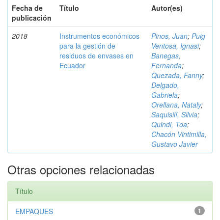
Fecha de
Título
Autor(es)
publicación
2018
Instrumentos económicos
Pinos, Juan
;
Puig
para la gestión de
Ventosa, Ignasi
;
residuos de envases en
Banegas,
Ecuador
Fernanda
;
Quezada, Fanny
;
Delgado,
Gabriela
;
Orellana, Nataly
;
Saquisilí, Silvia
;
Quindi, Toa
;
Chacón Vintimilla,
Gustavo Javier
Otras opciones relacionadas
Título
EMPAQUES
1