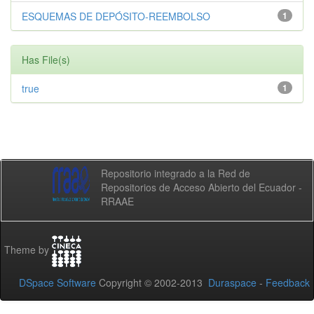
ESQUEMAS DE DEPÓSITO-REEMBOLSO
1
Has File(s)
true
1
Repositorio integrado a la Red de
Repositorios de Acceso Abierto del Ecuador -
RRAAE
Theme by
DSpace Software
Copyright © 2002-2013
Duraspace
-
Feedback